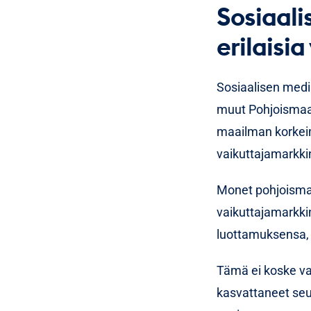
Sosiaali
sävy m
Vaikut
erilaisia
näkyvyy
säätää
Sosiaalisen medi
muut Pohjoismaat
Lue lisää, j
maailman korkei
löytämisest
vaikuttajamarkkin
Monet pohjoismai
vaikuttajamarkkin
luottamuksensa,
Tämä ei koske vai
kasvattaneet seu