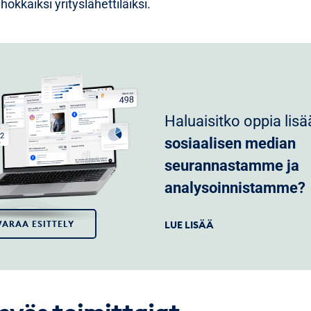
okkaiksi yrityslähettiläiksi.
Haluaisitko oppia lisä
sosiaalisen median
seurannastamme ja
analysoinnistamme?
VARAA ESITTELY
LUE LISÄÄ