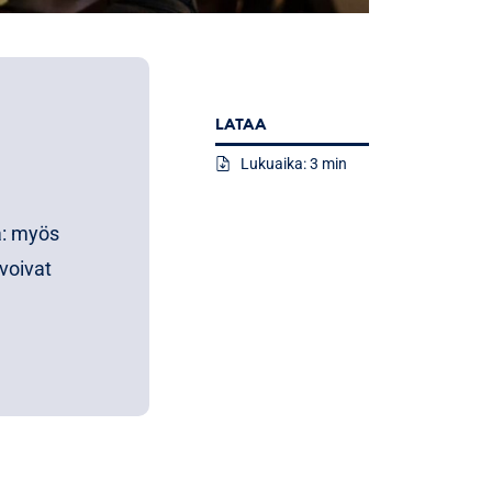
LATAA
Lukuaika: 3 min
a: myös
 voivat
uttavat
assa että
heesta,
illainen