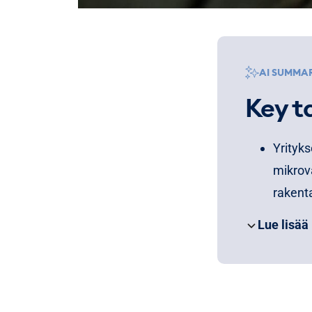
AI SUMMA
Key t
Yrityks
mikrova
rakent
Toimite
Lue lisää
siihen,
somes
Sopiva
kuinka