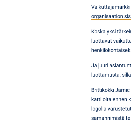
Vaikuttajamarkki
organisaation sis
Koska yksi tärkei
luottavat vaikutt
henkilökohtaiseks
Ja juuri asiantunt
luottamusta, sill
Brittikokki Jamie 
kattiloita ennen
logolla varustetu
samannimistä te