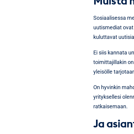
Muista 
Sosiaalisessa med
uutismediat ovat
kuluttavat uutisi
Ei siis kannata u
toimittajillakin o
yleisölle tarjota
On hyvinkin mahdol
yrityksellesi olen
ratkaisemaan.
Ja asian