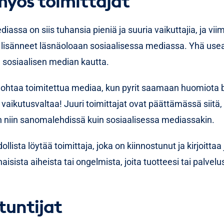
myös toimittajat
iassa on siis tuhansia pieniä ja suuria vaikuttajia, ja vi
 lisänneet läsnäoloaan sosiaalisessa mediassa. Yhä us
a sosiaalisen median kautta.
nohtaa toimitettua mediaa, kun pyrit saamaan huomiota br
n vaikutusvaltaa! Juuri toimittajat ovat päättämässä siitä, 
an niin sanomalehdissä kuin sosiaalisessa mediassakin.
lista löytää toimittaja, joka on kiinnostunut ja kirjoittaa 
naisista aiheista tai ongelmista, joita tuotteesi tai palvelu
tuntijat