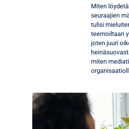
Miten löydetä
seuraajien mä
tulisi mieluit
teemoiltaan y
joten juuri oi
heinäsuovasta
miten mediati
organisaatioll