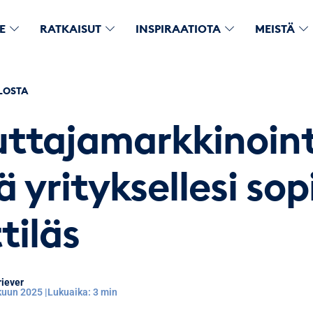
E
RATKAISUT
INSPIRAATIOTA
MEISTÄ
LOSTA
uttajamarkkinoint
 yrityksellesi sop
tiläs
iever
kuun 2025 |
Lukuaika: 3 min