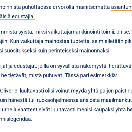
noinnista puhuttaessa ei voi olla mainitsematta
asiantunt
äisiä edustajia.
mmistä syistä, miksi vaikuttajamarkkinointi toimii, on se,
ajiin. Kun vaikuttaja mainostaa tuotetta, se mielletään p
i suositukseksi kuin perinteiseksi mainonnaksi.
ijat ja edustajat, joilla on syvällistä näkemystä, herättävä
ä he tietävät, mistä puhuvat. Tässä pari esimerkkiä:
Oliver ei luultavasti olisi voinut myydä yhtä paljon paisti
 kuin hänestä tuli ruokaohjelmiensa ansiosta maailmankuu
t urheiluvaatteet eivät luultavasti menisi kaupaksi yhtä h
nnislegendaa.