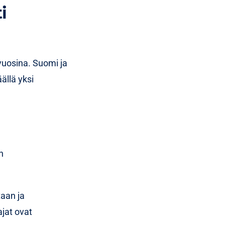
i
tioita,
sta voidaan
vuosina. Suomi ja
ällä yksi
jalähettilään
n
taan ja
jat ovat