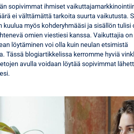
än sopivimmat ihmiset vaikuttajamarkkinointii
ärä ei välttämättä tarkoita suurta vaikutusta. 
en kuulua myös kohderyhmääsi ja sisällön tulisi 
htenevä omien viestiesi kanssa. Vaikuttajia on
kean löytäminen voi olla kuin neulan etsimistä
. Tässä blogiartikkelissa kerromme hyviä vinkk
etojen avulla voidaan löytää sopivimmat lähett
esi.