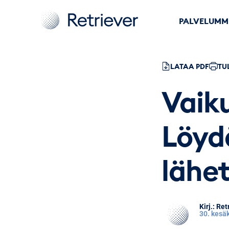
PALVELUMM
LATAA PDF
TU
Vaik
Löydä
lähet
Retr
30. kesä