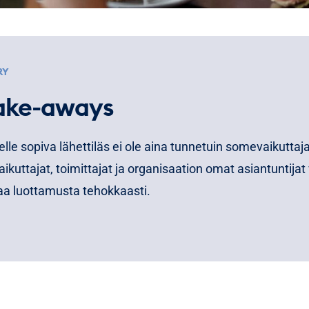
RY
ake-aways
elle sopiva lähettiläs ei ole aina tunnetuin somevaikuttaj
ikuttajat, toimittajat ja organisaation omat asiantuntijat
aa luottamusta tehokkaasti.
ttua mediaa ei kannata sivuuttaa, koska toimittajat vaik
 mitkä aiheet nousevat yleisön nähtäville sekä uutismedi
sa.
a kumppania voi etsiä mediadatan avulla: kuka puhuu ai
 usein häntä siteerataan, missä kanavissa hän näkyy ja m