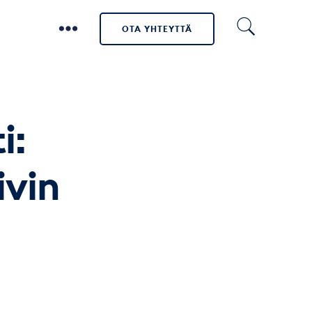
OTA YHTEYTTÄ
i:
ivin