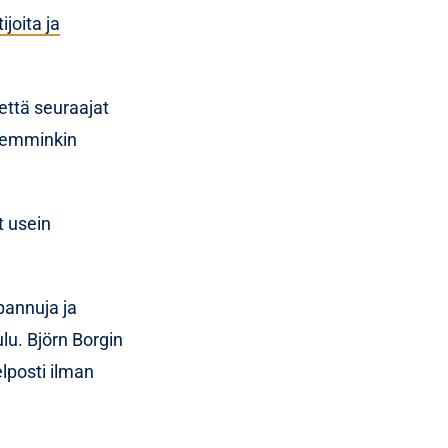
ijoita ja
 että seuraajat
ikemminkin
t usein
npannuja ja
lu. Björn Borgin
elposti ilman