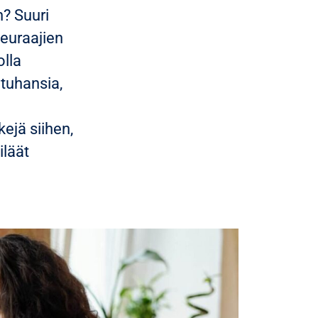
n? Suuri
Seuraajien
olla
 tuhansia,
ejä siihen,
iläät