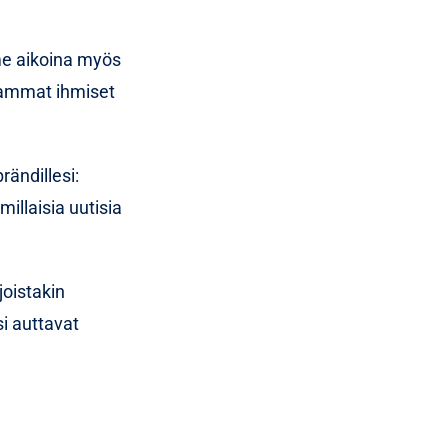
ime aikoina myös
eammat ihmiset
ändillesi:
millaisia uutisia
joistakin
si auttavat