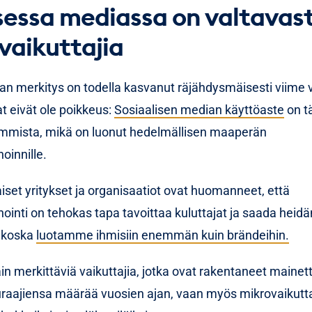
sessa mediassa on valtavast
aininnoissa toistuu.
tajayhteistyön arvo pitää myös todentaa mittaamalla reak
 vaikuttajia
ttä ja kehitystä ajan yli, jotta sisältöä, viestejä ja ajoitu
.
an merkitys on todella kasvanut räjähdysmäisesti viime 
 eivät ole poikkeus:
Sosiaalisen median käyttöaste
on tä
os haluat tietää lisää aiheesta yritykselle sopivan vaikutta
mmista, mikä on luonut hedelmällisen maaperän
ä ja valinnan mittaamisesta.
oinnille.
set yritykset ja organisaatiot ovat huomanneet, että
ointi on tehokas tapa tavoittaa kuluttajat ja saada heidä
 koska
luotamme ihmisiin enemmän kuin brändeihin.
n merkittäviä vaikuttajia, jotka ovat rakentaneet mainet
raajiensa määrää vuosien ajan, vaan myös mikrovaikutta