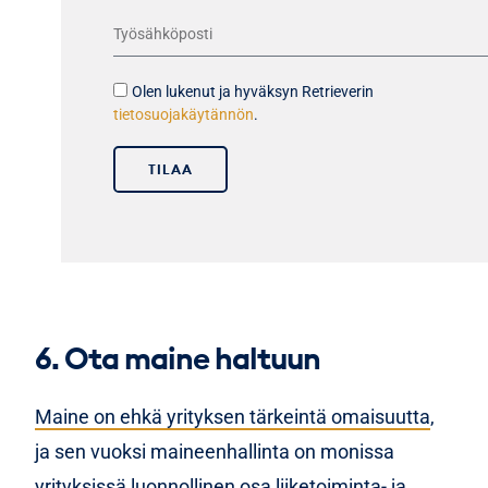
Olen lukenut ja hyväksyn Retrieverin
tietosuojakäytännön
.
TILAA
6. Ota maine haltuun
Maine on ehkä yrityksen tärkeintä omaisuutta
,
ja sen vuoksi maineenhallinta on monissa
yrityksissä luonnollinen osa liiketoiminta- ja