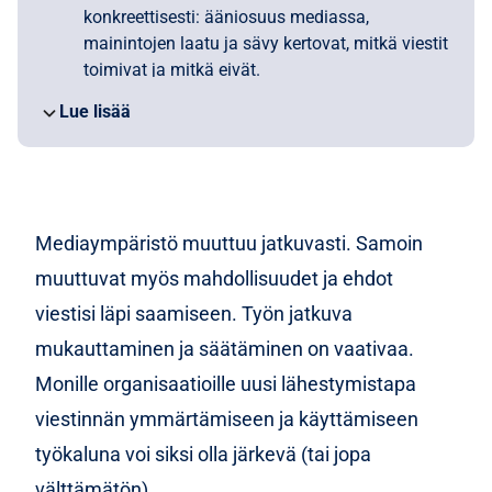
konkreettisesti: ääniosuus mediassa,
mainintojen laatu ja sävy kertovat, mitkä viestit
toimivat ja mitkä eivät.
Se auttaa kohdentamaan viestit tarkemmin
Lue lisää
tunnistamalla oikeat mediat, toimittajat,
kiinnostavat aiheet sekä keskustelua oikeasti
ohjaavat vaikuttajat.
Kilpailijoiden viesteistä ja markkina-asemasta
saa vertailukelpoista tietoa, jonka avulla voi
Mediaympäristö muuttuu jatkuvasti. Samoin
löytää aukkoja oman aseman vahvistamiseen.
muuttuvat myös mahdollisuudet ja ehdot
Kampanjoiden, lanseerausten ja tapahtumien
vastaanoton analysointi toimituksellisessa ja
viestisi läpi saamiseen. Työn jatkuva
sosiaalisessa mediassa tukee mitattavaa
mukauttaminen ja säätäminen on vaativaa.
optimointia.
Monille organisaatioille uusi lähestymistapa
Mediatiedot tukevat myös maineenhallintaa,
trendien ennakointia ja ESG-viestinnän riskien
viestinnän ymmärtämiseen ja käyttämiseen
arviointia, mutta painotukset voivat vaihdella
työkaluna voi siksi olla järkevä (tai jopa
organisaation tilanteen mukaan.
välttämätön).