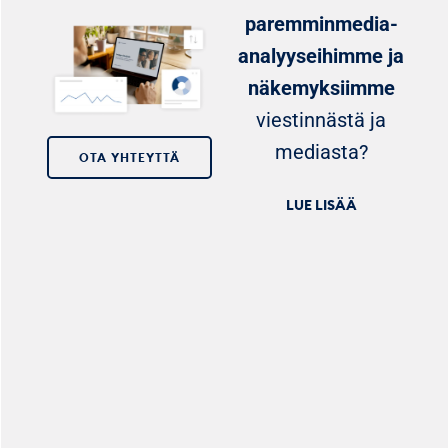
paremminmedia-
analyyseihimme ja
näkemyksiimme
viestinnästä ja
mediasta?
OTA YHTEYTTÄ
LUE LISÄÄ