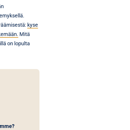
än
kemyksellä.
eräämisestä:
kyse
tekemään.
Mitä
ä on lopulta
tamme?