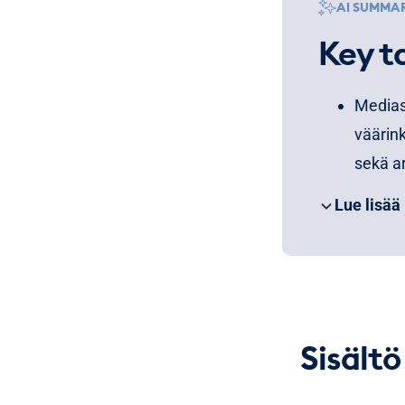
AI SUMMA
Key t
Mediase
väärink
sekä ar
Oppaass
Lue lisää
paljast
Seuran
huomaa
työkalu
Sisält
Sisältö
keskus
ydinlii