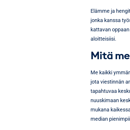
Elämme ja heng
jonka kanssa ty
kattavan oppaan 
aloitteisiisi.
Mitä me
Me kaikki ymmär
jota viestinnän a
tapahtuvaa keskus
nuuskimaan kesku
mukana kaikessa a
median pienimpii