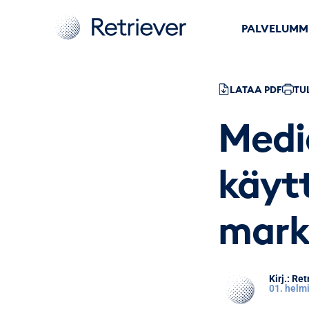
PALVELUMM
LATAA PDF
TU
Medi
käytt
mark
Retr
01. helm