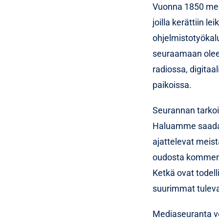
Vuonna 1850 medi
joilla kerättiin l
ohjelmistotyökalu
seuraamaan oleell
radiossa, digitaa
paikoissa.
Seurannan tarkoi
Haluamme saada t
ajattelevat meis
oudosta kommenti
Ketkä ovat todel
suurimmat tulevat
Mediaseuranta voi