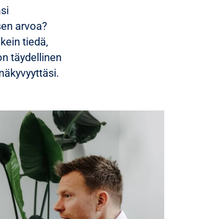
si
 sen arvoa?
kein tiedä,
on täydellinen
näkyvyyttäsi.