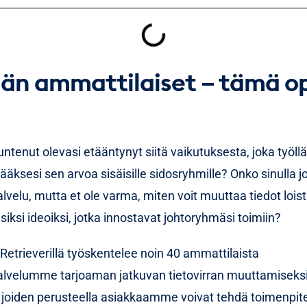
mpiä mittareita ovat mainintojen määrä, sävy, sitoutumin
e, joilla viestinnän vaikutusta voi tehdä näkyväksi myös 
e.
nän ammattilaiset – tämä o
jos haluat tietää lisää aiheesta mediaseurannan hyödynt
ä ja markkinoinnissa.
ntenut olevasi etääntynyt siitä vaikutuksesta, joka työlläs
tääksesi sen arvoa sisäisille sidosryhmille? Onko sinulla j
elu, mutta et ole varma, miten voit muuttaa tiedot loist
usiksi ideoiksi, jotka innostavat johtoryhmäsi toimiin?
Retrieverillä työskentelee noin 40 ammattilaista
velumme tarjoaman jatkuvan tietovirran muuttamiseksi 
, joiden perusteella asiakkaamme voivat tehdä toimenpite