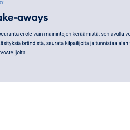
RY
ake-aways
uranta ei ole vain mainintojen keräämistä: sen avulla vo
äsityksiä brändistä, seurata kilpailijoita ja tunnistaa alan 
vostelijoita.
a korostetaan varhaisia hälytyksiä: mainintojen äkilline
aa mainekriisin ennen kuin keskustelu ehtii levitä laajalle.
ta auttaa puhumaan yleisön kieltä käytännössä, esimerk
maan käyttääkö kohderyhmä termiä “tekstiviestialusta”
”.
ömarkkinoinnissa reaaliaikainen seuranta voi avata paika
teluun newsjackingin kautta, mutta ajoitus ja yhteys om
ketoimintaan ratkaisevat.