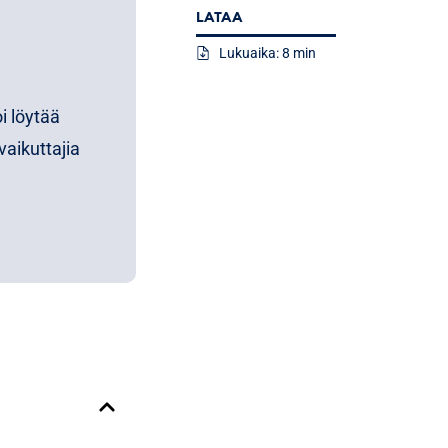
LATAA
Lukuaika: 8 min
i löytää
vaikuttajia
n kasvu voi
iksi
 eikä “SMS-
n
aan