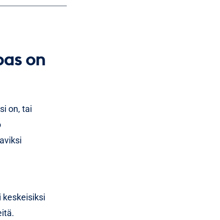
en ja share
organisaation
pas on
ämisestä
i on, tai
o
aviksi
keskeisiksi
itä.