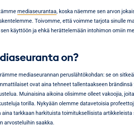
itämme
mediaseurantaa
, koska näemme sen arvon jokaise
öskentelemme. Toivomme, että voimme tarjota sinulle m
sen käyttöön ja ehkä herättelemään intohimon omiin m
diaseuranta on?
rämme mediaseurannan peruslähtökohdan: se on sitkeää
mmattilaiset ovat aina tehneet tallentaakseen brändinsä 
telua. Muinaisina aikoina olisimme olleet vakoojia, joita
steluja torilla. Nykyään olemme datavetoisia profeettoja
ina tarkkaan harkituista toimituksellisista artikkeleista
n arvosteluihin saakka.