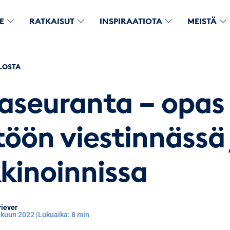
E
RATKAISUT
INSPIRAATIOTA
MEISTÄ
LOSTA
aseuranta – opas
öön viestinnässä 
kinoinnissa
iever
ikuun 2022 |
Lukuaika: 8 min