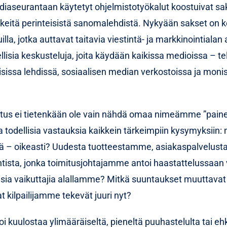
aseurantaan käytetyt ohjelmistotyökalut koostuivat saks
eikkeitä perinteisistä sanomalehdistä. Nykyään sakset on ko
illa, jotka auttavat taitavia viestintä- ja markkinointialan
isia keskusteluja, joita käydään kaikissa medioissa – te
lisissa lehdissä, sosiaalisen median verkostoissa ja mon
tus ei tietenkään ole vain nähdä omaa nimeämme ”paine
odellisia vastauksia kaikkein tärkeimpiin kysymyksiin: 
tä – oikeasti? Uudesta tuotteestamme, asiakaspalvelust
sta, jonka toimitusjohtajamme antoi haastattelussaan v
lisia vaikuttajia alallamme? Mitkä suuntaukset muuttav
 kilpailijamme tekevät juuri nyt?
 kuulostaa ylimääräiseltä, pieneltä puuhastelulta tai eh