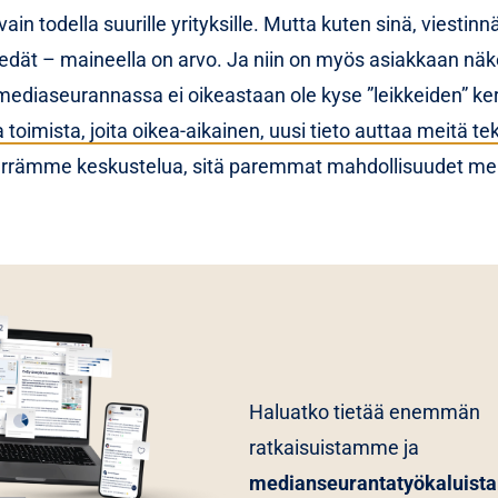
vain todella suurille yrityksille. Mutta kuten sinä, viestinn
iedät – maineella on arvo. Ja niin on myös asiakkaan nä
mediaseurannassa ei oikeastaan ole kyse ”leikkeiden” k
ja toimista, joita oikea-aikainen, uusi tieto auttaa meitä 
mme keskustelua, sitä paremmat mahdollisuudet meill
Haluatko tietää enemmän
ratkaisuistamme ja
medianseurantatyökaluis