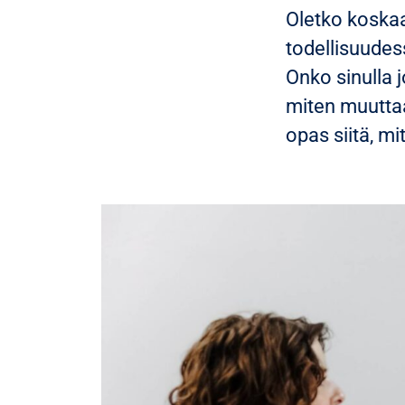
Oletko koskaan
todellisuudess
Onko sinulla 
miten muuttaa 
opas siitä, m