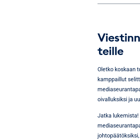
Tärkei
of voic
johdoll
Viestin
Lue lisää, 
teille
viestinnäss
Oletko koskaan tu
kamppaillut selit
mediaseurantapalv
oivalluksiksi ja u
Jatka lukemista! 
mediaseurantapal
johtopäätöksiksi