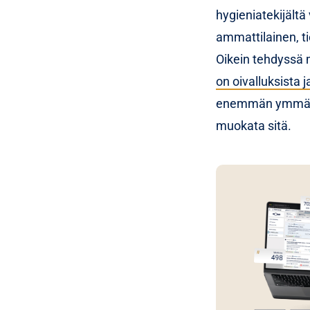
hygieniatekijältä 
ammattilainen, t
Oikein tehdyssä 
on oivalluksista 
enemmän ymmärrä
muokata sitä.