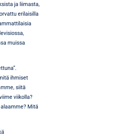
ista ja liimasta,
rvattu erilaisilla
 ammattilaisia
levisiossa,
issa muissa
ttuna”.
mitä ihmiset
amme, siitä
iime viikolla?
at alaamme? Mitä
kä