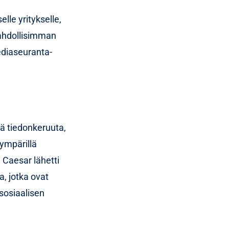
lle yritykselle,
ahdollisimman
ediaseuranta-
 tiedonkeruuta,
ympärillä
 Caesar lähetti
, jotka ovat
 sosiaalisen